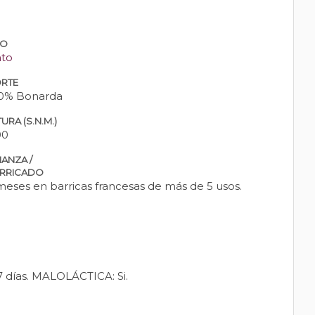
PO
nto
RTE
0% Bonarda
URA (S.N.M.)
00
IANZA /
RRICADO
meses en barricas francesas de más de 5 usos.
días. MALOLÁCTICA: Si.