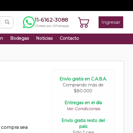
11-6162-3088
Ingresar
Chateá por Whatsapp
én
Bodegas
Noticias
Contacto
Envío gratis en C.A.B.A.
Comprando más de
$80.000
Entregas en el día
Ver Condiciones
Envío gratis resto del
país
u compra sea
Sólo 1 caja