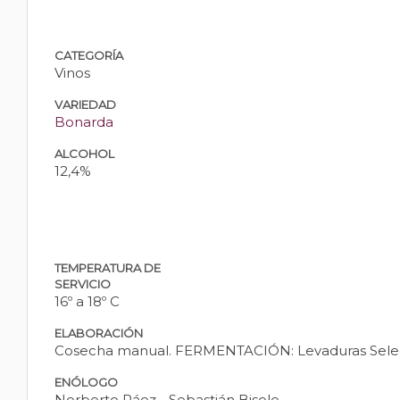
CATEGORÍA
Vinos
VARIEDAD
Bonarda
ALCOHOL
12,4%
TEMPERATURA DE
SERVICIO
16º a 18º C
ELABORACIÓN
Cosecha manual. FERMENTACIÓN: Levaduras Selecc
ENÓLOGO
Norberto Páez - Sebastián Bisole