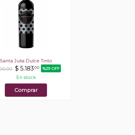
Santa Julia Dulce Tinto
El Enemigo Bon
$
5.183
$
19.500
00
0
%29 OFF
300,00
$32.500,00
En stock
Últimas unidades en
Comprar
Comprar