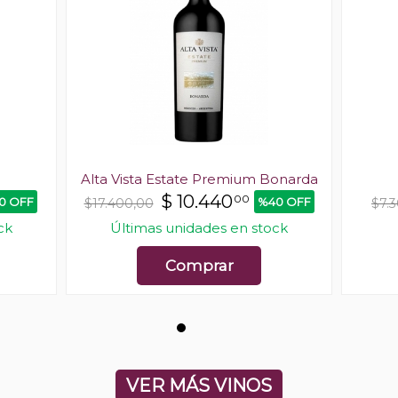
Alta Vista Estate Premium Bonarda
$
10.440
00
0 OFF
%40 OFF
$17.400,00
$7.
ck
Últimas unidades en stock
Comprar
VER MÁS VINOS