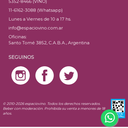
5352-8466 (VINO)
11-6162-3088 (Whatsapp)
Lunes a Viernes de 10 a 17 hs.
info@espaciovino.com.ar
Oficinas:
Santo Tomé 3852, C.A.B.A., Argentina
SEGUINOS
© 2010-2026 espaciovino. Todos los derechos reservados.
Beber con moderación. Prohibida su venta a menores de 18
años.