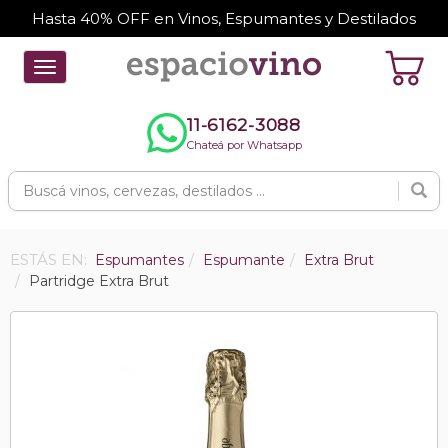
Hasta 40% OFF en Vinos, Espumantes y Destilados
Toggle
navigation
11-6162-3088
Chateá por Whatsapp
ESTÁS EN:
Espumantes
Espumante
Extra Brut
Partridge Extra Brut