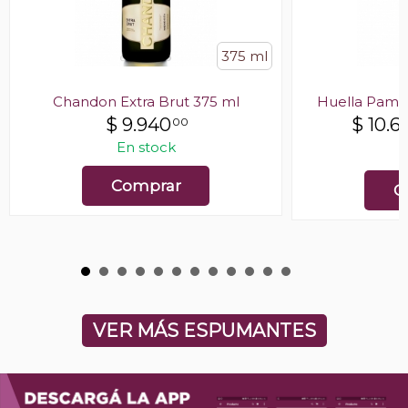
375 ml
Chandon Extra Brut 375 ml
Huella Pamp
$
9.940
$
10.6
00
En stock
E
Comprar
C
VER MÁS ESPUMANTES