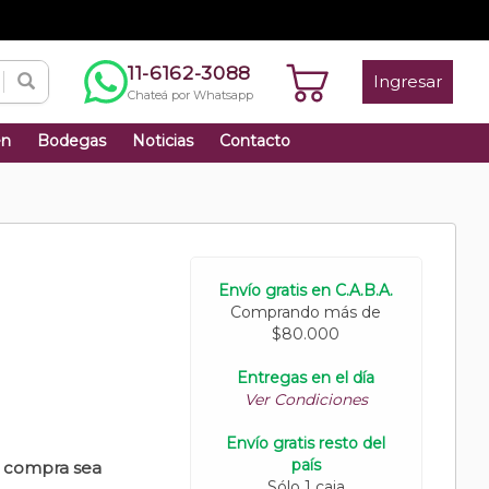
11-6162-3088
Ingresar
Chateá por Whatsapp
én
Bodegas
Noticias
Contacto
Envío gratis en C.A.B.A.
Comprando más de
$80.000
Entregas en el día
Ver Condiciones
Envío gratis resto del
país
u compra sea
Sólo 1 caja