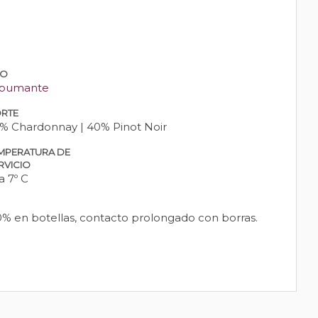
PO
pumante
RTE
% Chardonnay | 40% Pinot Noir
MPERATURA DE
RVICIO
a 7º C
0% en botellas, contacto prolongado con borras.