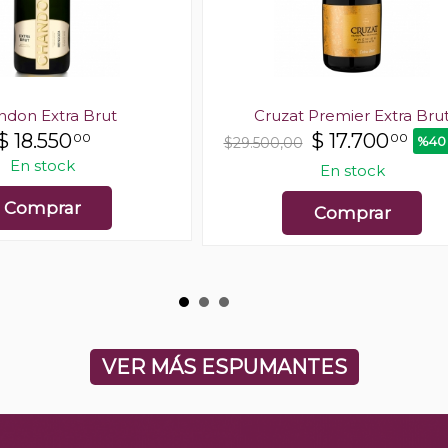
ndon Extra Brut
Cruzat Premier Extra Bru
$
18.550
$
17.700
00
00
%40
$29.500,00
En stock
En stock
Comprar
Comprar
VER MÁS ESPUMANTES