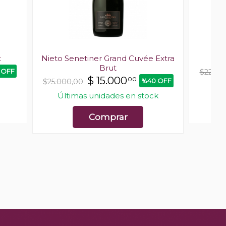
t
Nieto Senetiner Grand Cuvée Extra
E
Brut
 OFF
$22.90
$
15.000
00
%40 OFF
$25.000,00
Últimas unidades en stock
Comprar