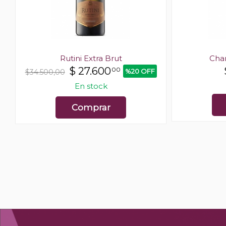
Rutini Extra Brut
Cha
$
27.600
00
%20 OFF
$34.500,00
En stock
Comprar