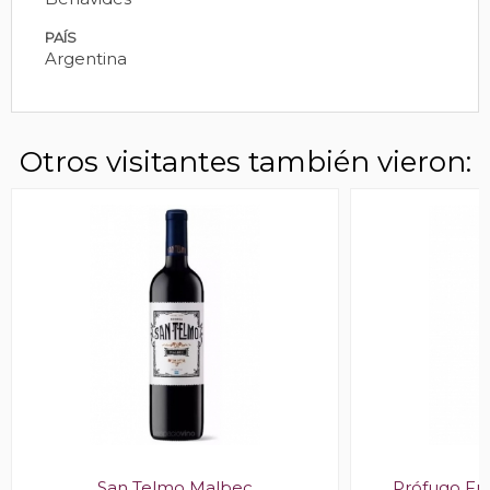
PAÍS
Argentina
Otros visitantes también vieron:
San Telmo Malbec
Prófugo Fr