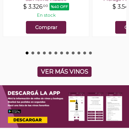
$
3.326
$
3.54
00
%40 OFF
En stock
E
Comprar
C
VER MÁS VINOS