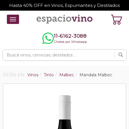
Hasta 40% OFF en Vinos, Espumantes y Destilados
Toggle
navigation
11-6162-3088
Chateá por Whatsapp
ESTÁS EN:
Vinos
Tinto
Malbec
Mandala Malbec