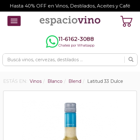
Hasta 40% OFF en Vinos, Destilados, Aceites y Café
Toggle
navigation
11-6162-3088
Chateá por Whatsapp
ESTÁS EN:
Vinos
Blanco
Blend
Latitud 33 Dulce