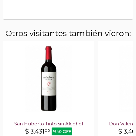
Otros visitantes también vieron:
San Huberto Tinto sin Alcohol
Don Valent
$
3.431
$
3.4
00
%40 OFF