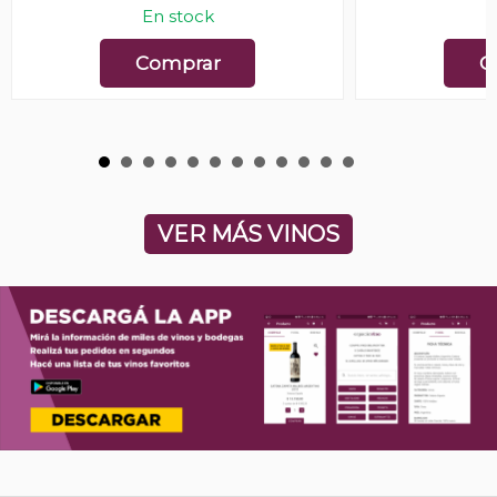
En stock
E
Comprar
C
VER MÁS VINOS