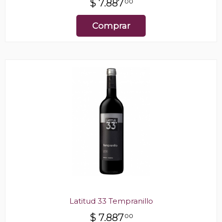
$
7.887
00
Comprar
Latitud 33 Tempranillo
$
7.887
00