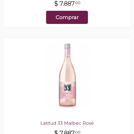
$
7.887
00
Comprar
Latitud 33 Malbec Rosé
$
7.887
00