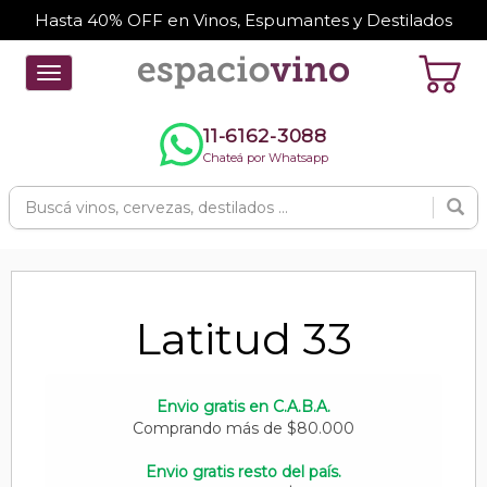
Hasta 40% OFF en Vinos, Espumantes y Destilados
Toggle
navigation
11-6162-3088
Chateá por Whatsapp
Latitud 33
Envio gratis en C.A.B.A.
Comprando más de $80.000
Envio gratis resto del país.