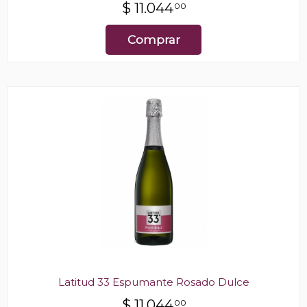
$
11.044
00
Comprar
Latitud 33 Espumante Rosado Dulce
$
11.044
00