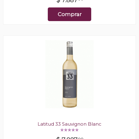
$
7.887
Comprar
Latitud 33 Sauvignon Blanc
00