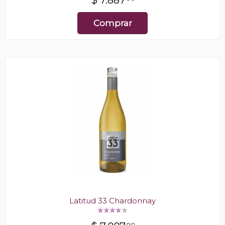
$
7.887
Comprar
Latitud 33 Chardonnay
00