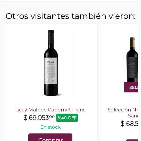
Otros visitantes también vieron:
Iscay Malbec Cabernet Franc
Selección Nro
Sang
$
69.053
00
%40 OFF
$
68.5
En stock
E
Comprar