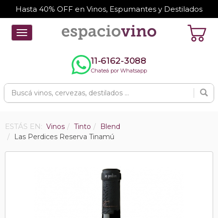
Hasta 40% OFF en Vinos, Espumantes y Destilados
Toggle
navigation
11-6162-3088
Chateá por Whatsapp
ESTÁS EN:
Vinos
Tinto
Blend
Las Perdices Reserva Tinamú