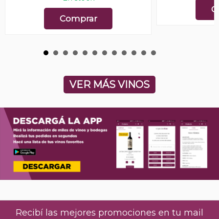
C
Comprar
VER MÁS VINOS
Recibí las mejores promociones en tu mail