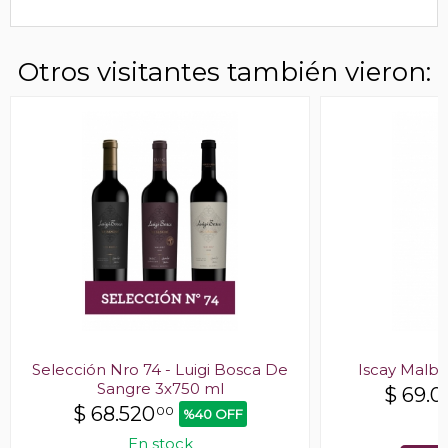
Otros visitantes también vieron:
Selección Nro 74 - Luigi Bosca De
Iscay Malb
Sangre 3x750 ml
$
69.0
$
68.520
00
%40 OFF
E
En stock