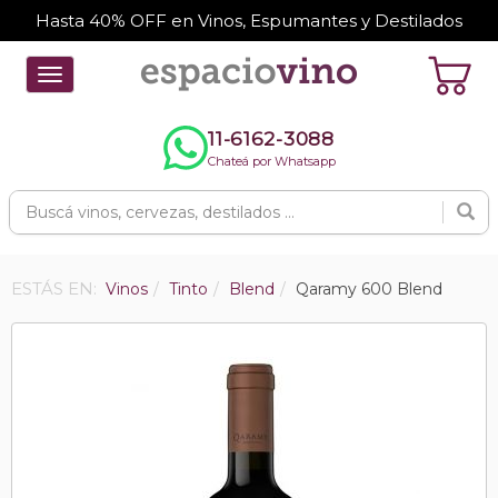
Hasta 40% OFF en Vinos, Espumantes y Destilados
Toggle
navigation
11-6162-3088
Chateá por Whatsapp
ESTÁS EN:
Vinos
Tinto
Blend
Qaramy 600 Blend