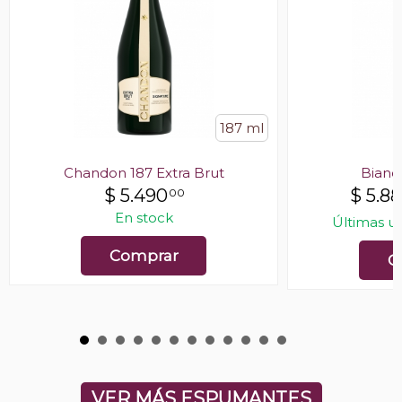
187 ml
Chandon 187 Extra Brut
Bianch
$
5.490
$
5.8
00
En stock
Últimas u
Comprar
C
VER MÁS ESPUMANTES