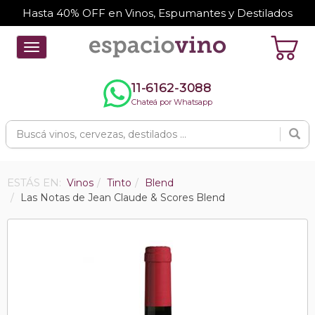
Hasta 40% OFF en Vinos, Espumantes y Destilados
Toggle
navigation
11-6162-3088
Chateá por Whatsapp
ESTÁS EN:
Vinos
Tinto
Blend
Las Notas de Jean Claude & Scores Blend