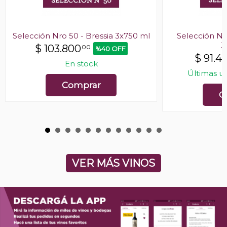
Selección Nro 50 - Bressia 3x750 ml
Selección Nr
3
$
103.800
00
%40 OFF
$
91.4
En stock
Últimas u
Comprar
C
VER MÁS VINOS