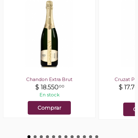
Chandon Extra Brut
Cruzat Pr
$
18.550
$
17.7
00
En stock
E
Comprar
C