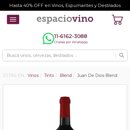
Hasta 40% OFF en Vinos, Espumantes y Destilados
Toggle
navigation
11-6162-3088
Chateá por Whatsapp
ESTÁS EN:
Vinos
Tinto
Blend
Juan De Dios Blend