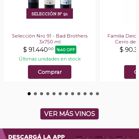
Selección Nro 91 - Bad Brothers
Familia Deic
3x750 ml
Cerro del
$
91.440
$
90.3
00
%40 OFF
Últimas unidades en stock
E
Comprar
C
VER MÁS VINOS