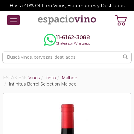
Hasta 40% OFF en Vinos, Espumantes y Destilados
Toggle
navigation
11-6162-3088
Chateá por Whatsapp
ESTÁS EN:
Vinos
Tinto
Malbec
Infinitus Barrel Selection Malbec