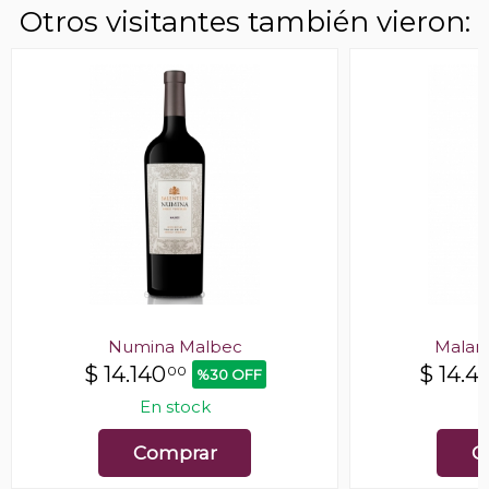
Otros visitantes también vieron:
Numina Malbec
Malam
$
14.140
$
14.4
00
%30 OFF
En stock
E
Comprar
C