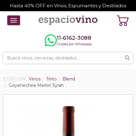
Hasta 40% OFF en Vinos, Espumantes y Destilados
Toggle
navigation
11-6162-3088
Chateá por Whatsapp
ESTÁS EN:
Vinos
Tinto
Blend
Goyenechea Merlot Syrah