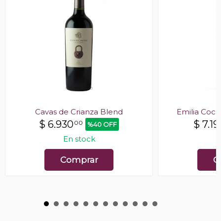
Cavas de Crianza Blend
Emilia Cockt
$
6.930
$
7.19
00
%40 OFF
En stock
E
Comprar
C