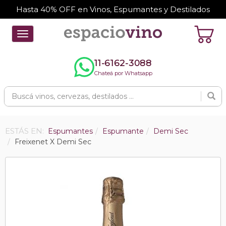
Hasta 40% OFF en Vinos, Espumantes y Destilados
Toggle
navigation
11-6162-3088
Chateá por Whatsapp
ESTÁS EN:
Espumantes
Espumante
Demi Sec
Freixenet X Demi Sec