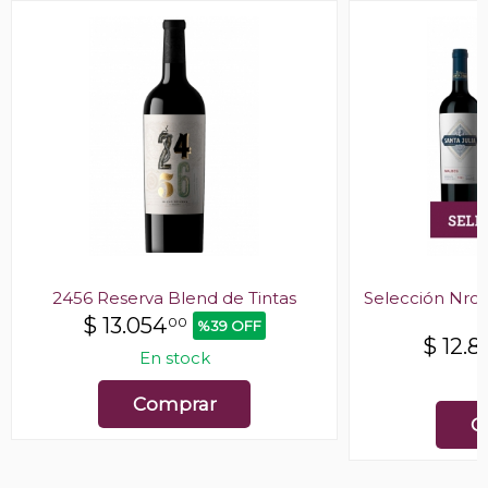
2456 Reserva Blend de Tintas
Selección Nro 7
$
13.054
00
%39 OFF
$
12.8
En stock
E
Comprar
C