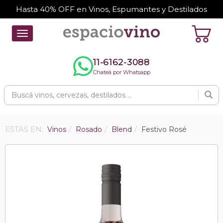
Hasta 40% OFF en Vinos, Espumantes y Destilados
Toggle
navigation
11-6162-3088
Chateá por Whatsapp
ESTÁS EN:
Vinos
Rosado
Blend
Festivo Rosé