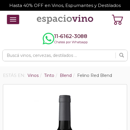
Hasta 40% OFF en Vinos, Espumantes y Destilados
Toggle
navigation
11-6162-3088
Chateá por Whatsapp
ESTÁS EN:
Vinos
Tinto
Blend
Felino Red Blend