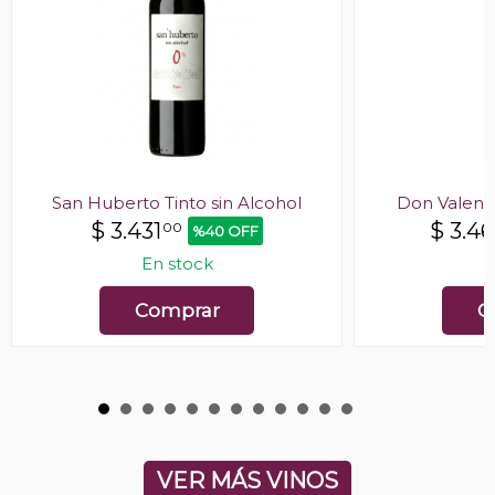
San Huberto Tinto sin Alcohol
Don Valent
$
3.431
$
3.4
00
%40 OFF
En stock
E
Comprar
C
VER MÁS VINOS