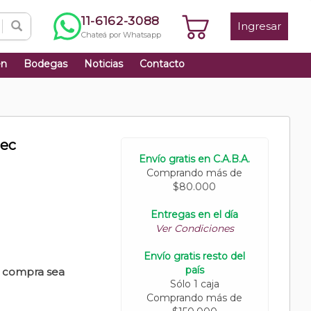
11-6162-3088
Ingresar
Chateá por Whatsapp
én
Bodegas
Noticias
Contacto
ec
Envío gratis en C.A.B.A.
Comprando más de
$80.000
Entregas en el día
Ver Condiciones
Envío gratis resto del
país
u compra sea
Sólo 1 caja
Comprando más de