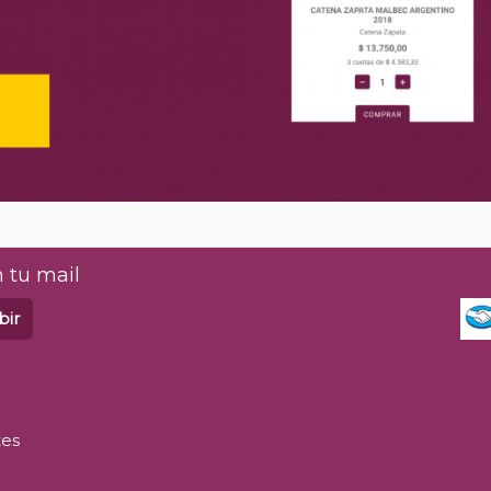
 tu mail
bir
tes