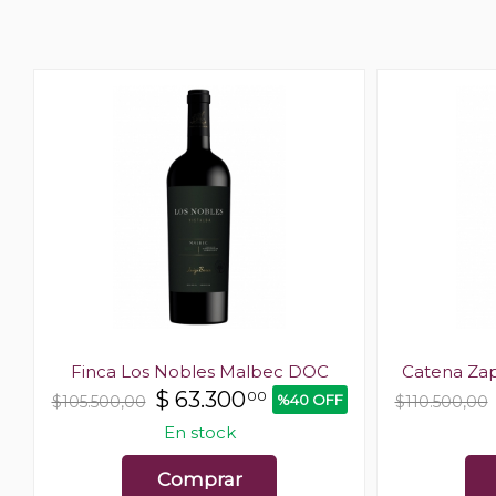
Finca Los Nobles Malbec DOC
Catena Zap
$
63.300
00
%40 OFF
$105.500,00
$110.500,00
En stock
Comprar