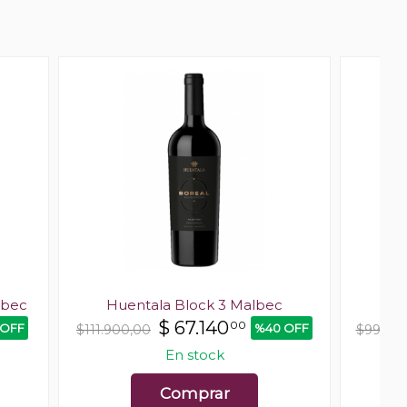
lbec
Huentala Block 3 Malbec
$
67.140
00
 OFF
%40 OFF
$111.900,00
$99.90
En stock
Comprar