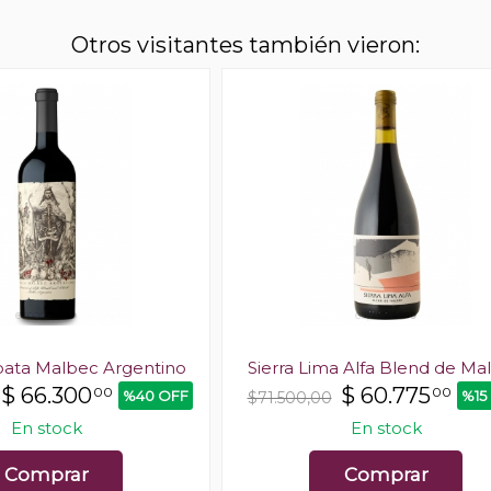
Otros visitantes también vieron:
ata Malbec Argentino
Sierra Lima Alfa Blend de Ma
$
66.300
$
60.775
00
00
%40 OFF
%15
$71.500,00
En stock
En stock
Comprar
Comprar