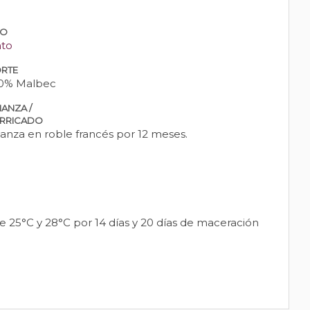
PO
nto
RTE
0% Malbec
IANZA /
RRICADO
ianza en roble francés por 12 meses.
25°C y 28°C por 14 días y 20 días de maceración