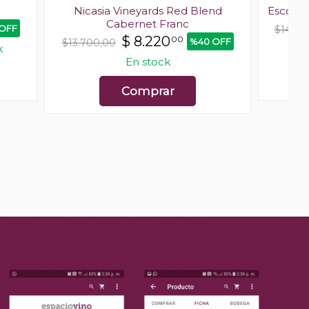
Nicasia Vineyards Red Blend
Escorih
Cabernet Franc
OFF
$14.00
$
8.220
00
%40 OFF
$13.700,00
k
En stock
Comprar