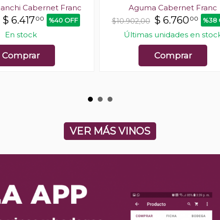
ianchi Cabernet Franc
Aguma Cabernet Franc
$
6.417
$
6.760
00
00
%40 OFF
%38 
$10.902,00
En stock
Últimas unidades en stoc
Comprar
Comprar
VER MÁS VINOS