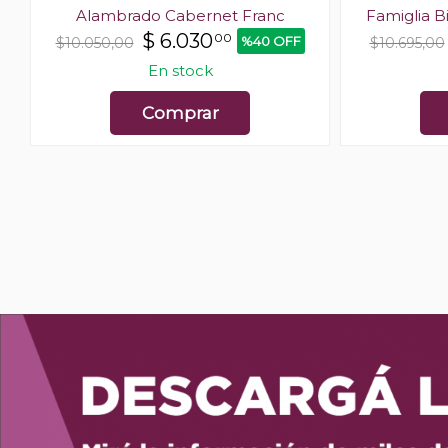
Alambrado Cabernet Franc
Famiglia B
$
6.030
00
%40 OFF
$10.050,00
$10.695,00
En stock
Comprar