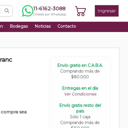
11-6162-3088
Ingresar
Chateá por Whatsapp
én
Bodegas
Noticias
Contacto
ranc
Envío gratis en C.A.B.A.
Comprando más de
$80.000
Entregas en el día
Ver Condiciones
Envío gratis resto del
país
u compra sea
Sólo 1 caja
Comprando más de