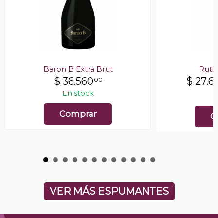
Baron B Extra Brut
Rutin
$
36.560
$
27.6
00
En stock
E
Comprar
C
VER MÁS ESPUMANTES