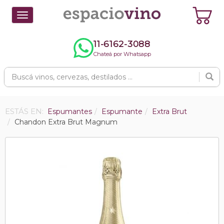
Toggle
navigation
11-6162-3088
Chateá por Whatsapp
ESTÁS EN:
Espumantes
Espumante
Extra Brut
Chandon Extra Brut Magnum