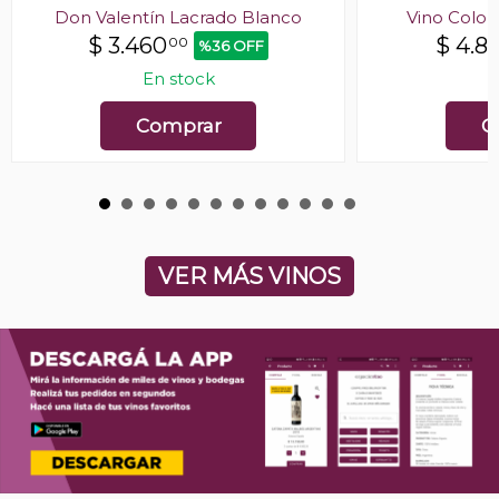
Don Valentín Lacrado Blanco
Vino Colon
$
3.460
$
4.8
00
%36 OFF
En stock
E
Comprar
C
VER MÁS VINOS