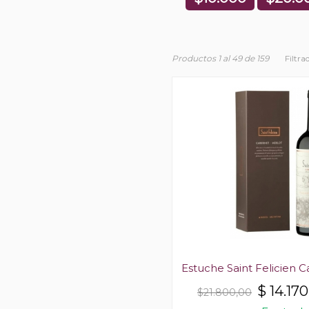
Productos 1 al 49 de 159
Filtra
Estuche Saint Felicien 
$
14.170
$21.800,00