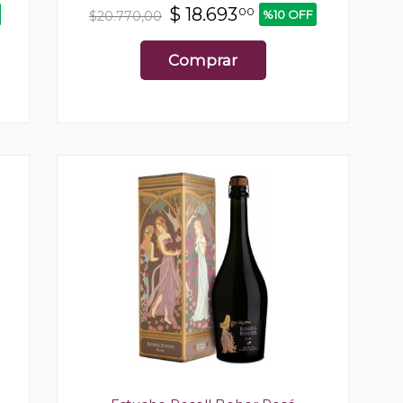
$
18.693
00
%10 OFF
$20.770,00
Comprar