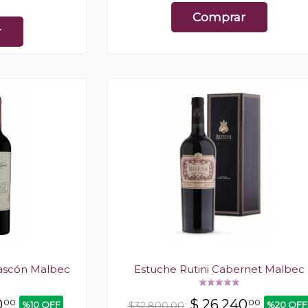
Comprar
r
Gascón Malbec
Estuche Rutini Cabernet Malbec
0
$
26.240
00
00
%10 OFF
%20 OFF
$32.800,00