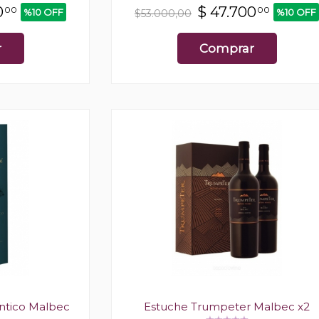
0
$
47.700
00
00
%10 OFF
%10 OFF
$53.000,00
r
Comprar
ntico Malbec
Estuche Trumpeter Malbec x2