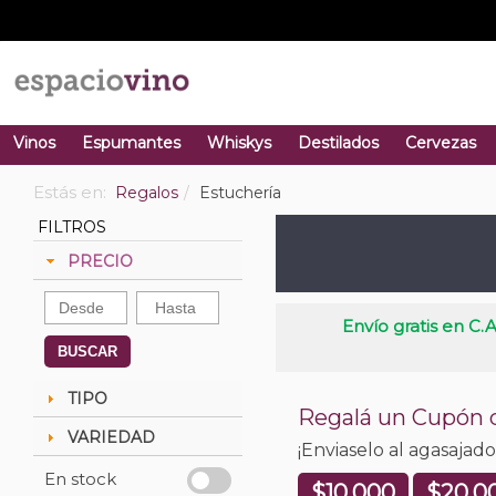
Vinos
Espumantes
Whiskys
Destilados
Cervezas
Estás en:
Regalos
Estuchería
FILTROS
PRECIO
Envío gratis en C.A
BUSCAR
TIPO
Regalá un Cupón
VARIEDAD
¡Enviaselo al agasajad
En stock
$10.000
$20.0