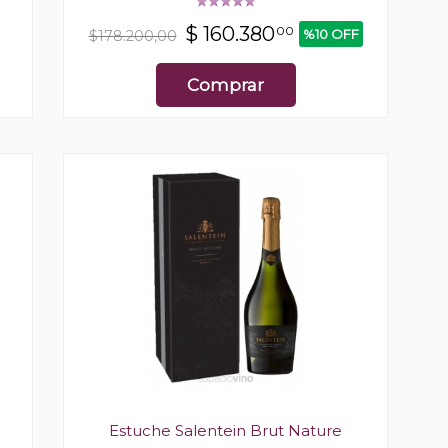
$
160.380
00
%10 OFF
$178.200,00
Comprar
Estuche Salentein Brut Nature