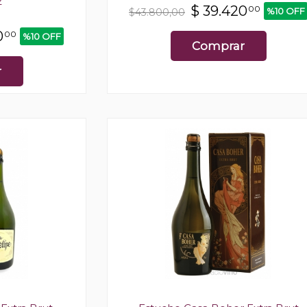
2
$
39.420
00
%10 OFF
$43.800,00
0
00
%10 OFF
Comprar
r