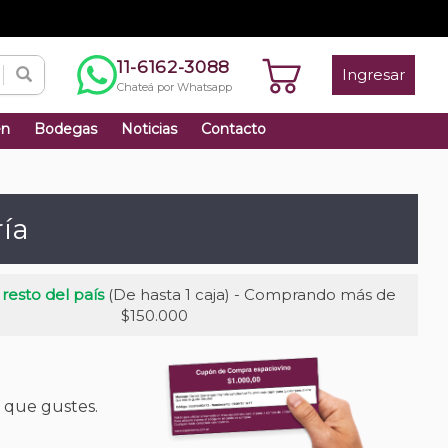
11-6162-3088
Ingresar
Chateá por Whatsapp
én
Bodegas
Noticias
Contacto
ría
 resto del país
(De hasta 1 caja) - Comprando más de
$150.000
e que gustes.