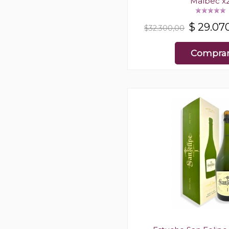
Malbec x
$
29.07
$32.300,00
Compra