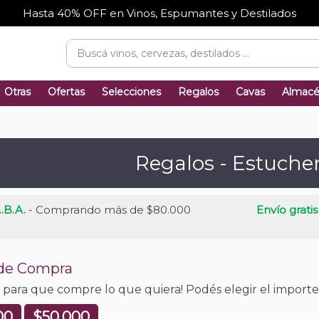
Hasta 40% OFF en Vinos, Espumantes y Destilados
Otras
Ofertas
Selecciones
Regalos
Cavas
Almac
Regalos - Estuche
.B.A.
- Comprando más de $80.000
Envío gratis
 de Compra
o para que compre lo que quiera! Podés elegir el import
00
$50.000