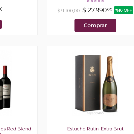
K
$
27.990
00
%10 OFF
$31.100,00
Comprar
rds Red Blend
Estuche Rutini Extra Brut