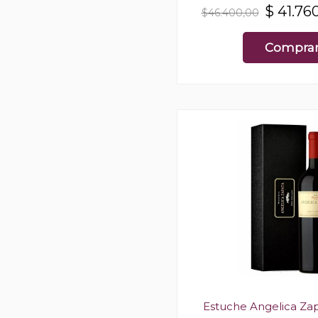
$
41.76
$46.400,00
Compra
Estuche Angelica Za