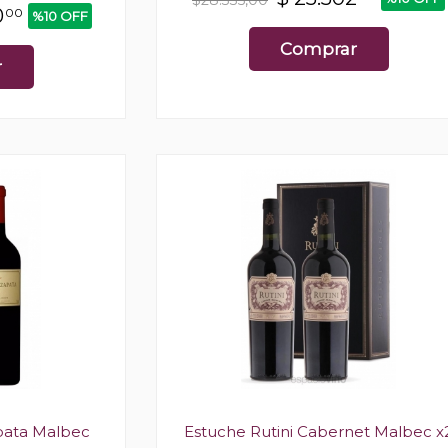
0
00
%10 OFF
Comprar
r
pata Malbec
Estuche Rutini Cabernet Malbec x