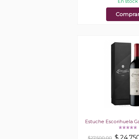
En stock
Compra
Estuche Escorihuela 
$
24.75
$27.500,00