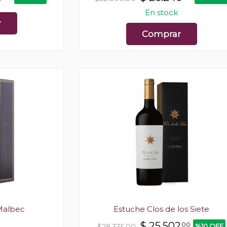
En stock
r
Comprar
 Malbec
Estuche Clos de los Siete
$
25.502
00
%10 OFF
$28.335,00