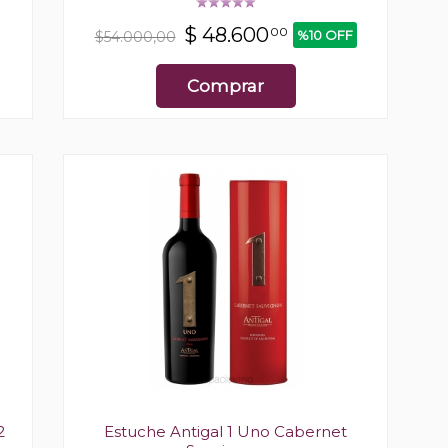
$
48.600
00
%10 OFF
$54.000,00
Comprar
2
Estuche Antigal 1 Uno Cabernet