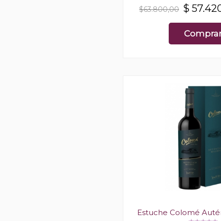
$
57.42
$63.800,00
Compra
Estuche Colomé Auté