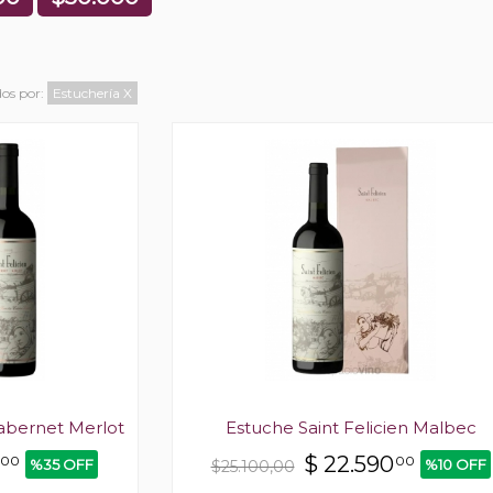
dos por:
Estuchería
X
Cabernet Merlot
Estuche Saint Felicien Malbec
$
22.590
00
00
%35 OFF
%10 OFF
$25.100,00