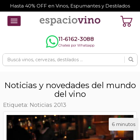
Hasta 40% OFF en Vinos, Espumantes y Destilados
Toggle
navigation
11-6162-3088
Chateá por Whatsapp
Noticias y novedades del mundo
del vino
Etiqueta: Noticias 2013
6 minutos