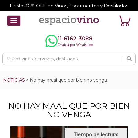
Hasta 40% OFF en Vinos, Espumantes y Destilados
Toggle
navigation
11-6162-3088
Chateá por Whatsapp
NOTICIAS
> No hay maal que por bien no venga
NO HAY MAAL QUE POR BIEN
NO VENGA
Tiempo de lectura: