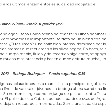
 a los últimos lanzamientos es su calidad inobjetable.
Balbo Wines – Precio sugerido: $109
 enóloga Susana Balbo acaba de relanzar su línea de vinos 
a. Pero vayamos a lo importante: se trata de un blend con
at. ¿El resultado? Una nariz bien intensa, dominada por la 
lan aromas que recuerdan a las olivas negras. En boca, se
o de cuerpo medio, fluido y de recorrido algo corto, se apo
an mucha más presencia y hacen que se disfrute mucho jun
012 – Bodega Budeguer – Precio sugerido: $135
lgunas aclaraciones: esta marca, hasta principios de julio, 
a línea de varietales jóvenes. La bodega ahora sumó una lí
. Su nombre surge como un juego de palabras entre Tucumá
l pulso de este Cab, elaborado a partir de uvas de Agrelo 
que deja un recuerdo a mermeladas. Suma una capa de espe