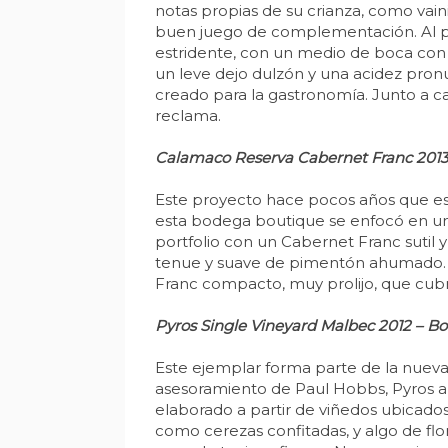
notas propias de su crianza, como vain
buen juego de complementación. Al pa
estridente, con un medio de boca con 
un leve dejo dulzón y una acidez pron
creado para la gastronomía. Junto a ca
reclama.
Calamaco Reserva Cabernet Franc 2013 
Este proyecto hace pocos años que est
esta bodega boutique se enfocó en un
portfolio con un Cabernet Franc sutil 
tenue y suave de pimentón ahumado. De
Franc compacto, muy prolijo, que cubr
Pyros Single Vineyard Malbec 2012 – Bo
Este ejemplar forma parte de la nueva
asesoramiento de Paul Hobbs, Pyros an
elaborado a partir de viñedos ubicados 
como cerezas confitadas, y algo de flor