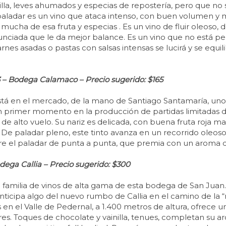
illa, leves ahumados y especias de repostería, pero que no s
ladar es un vino que ataca intenso, con buen volumen y m
mucha de esa fruta y especias . Es un vino de fluir oleoso
unciada que le da mejor balance. Es un vino que no está pe
rnes asadas o pastas con salsas intensas se lucirá y se equ
– Bodega Calamaco – Precio sugerido: $165
á en el mercado, de la mano de Santiago Santamaría, uno d
 primer momento en la producción de partidas limitadas d
y de alto vuelo. Su nariz es delicada, con buena fruta roja
 paladar pleno, este tinto avanza en un recorrido oleoso,
e el paladar de punta a punta, que premia con un aroma de 
dega Callia – Precio sugerido: $300
 familia de vinos de alta gama de esta bodega de San Juan.
ticipa algo del nuevo rumbo de Callia en el camino de la “
en el Valle de Pedernal, a 1.400 metros de altura, ofrece un
es. Toques de chocolate y vainilla, tenues, completan su aro