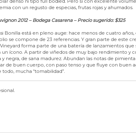
lar denso ni tipo full bodied. Pero sí con excelente volum
 premia con un regusto de especias, frutas rojas y ahumados.
vignon 2012 – Bodega Casarena – Precio sugerido: $325
si Bonilla está en pleno auge: hace menos de cuatro años,
tfolio se compone de 23 referencias. Y gran parte de este cr
 Vineyard forma parte de una batería de lanzamientos que s
a un ícono. A partir de viñedos de muy bajo rendimiento y 
 y negra, de sana madurez. Abundan las notas de pimienta 
r de buen cuerpo, con paso tenso y que fluye con buen agar
 todo, mucha “tomabilidad”.
sional.