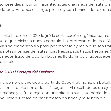
e sorprendas si, por un instante, notás una ráfaga de fruta 
Malbec. En boca es largo, preciso y con taninos de textura 
a
ante hito: en el 2020 logró la certificación orgánica para 
iqueta que inicia un nuevo capítulo. Lo interesante de este M
haya sido elaborado sin paso por madera ayuda a que sea tra
s notas intensas de frutas rojas frescas, sus trazos herbale
característico de Uco. En boca es fluido, largo y jugoso, ap
l suelo.
nc 2020 | Bodega del Desierto
nc de noir, elaborado a partir de Cabernet Franc, en botel
a, en la parte norte de la Patagonia. El resultado es un ej
 blanca y la fruta roja, con una pirazina sutil que habla de l
 volumen. Fresco en nariz, fresco en boca y muy bebible.