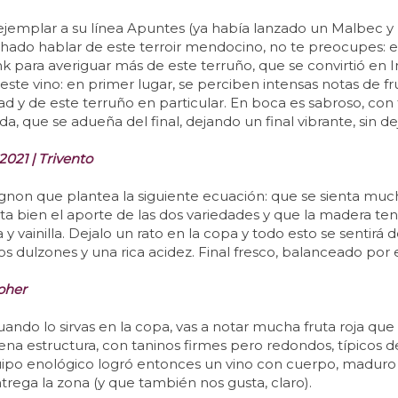
emplar a su línea Apuntes (ya había lanzado un Malbec y u
chado hablar de este terroir mendocino, no te preocupes: 
nk para averiguar más de este terruño, que se convirtió en 
ste vino: en primer lugar, se perciben intensas notas de fru
d y de este terruño en particular. En boca es sabroso, con 
 que se adueña del final, dejando un final vibrante, sin de
021 | Trivento
on que plantea la siguiente ecuación: que se sienta mucho
ta bien el aporte de las dos variedades y que la madera te
 vainilla. Dejalo un rato en la copa y todo esto se sentirá 
s dulzones y una rica acidez. Final fresco, balanceado por 
oher
 cuando lo sirvas en la copa, vas a notar mucha fruta roja q
a estructura, con taninos firmes pero redondos, típicos de
ipo enológico logró entonces un vino con cuerpo, maduro pe
rega la zona (y que también nos gusta, claro).