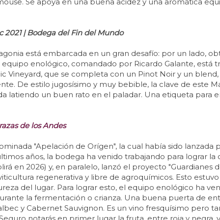
ouse. Se apoya en una buena acidez y una aromática equil
 2021 | Bodega del Fin del Mundo
gonia está embarcada en un gran desafío: por un lado, obtu
el equipo enológico, comandado por Ricardo Galante, está t
nic Vineyard, que se completa con un Pinot Noir y un blend, 
idente. De estilo jugosísimo y muy bebible, la clave de este
queda latiendo un buen rato en el paladar. Una etiqueta pa
razas de los Andes
minada "Apelación de Orígen", la cual había sido lanzada
imos años, la bodega ha venido trabajando para lograr la c
á en 2026) y, en paralelo, lanzó el proyecto "Guardianes d
viticultura regenerativa y libre de agroquímicos. Esto est
pureza del lugar. Para lograr esto, el equipo enológico ha 
 durante la fermentación o crianza. Una buena puerta de en
lbec y Cabernet Sauvignon. Es un vino fresquísimo pero t
eguro notarás en primer lugar la fruta, entre roja y negra, 