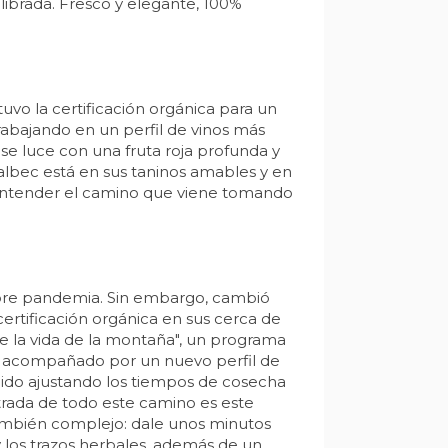
ibrada. Fresco y elegante, 100%
vo la certificación orgánica para un
rabajando en un perfil de vinos más
se luce con una fruta roja profunda y
 Malbec está en sus taninos amables y en
ra entender el camino que viene tomando
 pre pandemia. Sin embargo, cambió
ertificación orgánica en sus cerca de
e la vida de la montaña", un programa
uvo acompañado por un nuevo perfil de
venido ajustando los tiempos de cosecha
trada de todo este camino es este
ambién complejo: dale unos minutos
y los trazos herbales, además de un