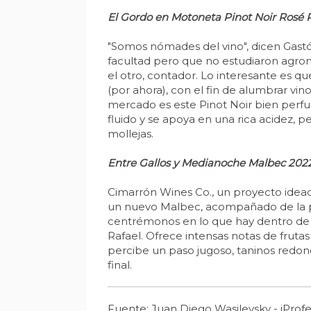
El Gordo en Motoneta Pinot Noir Rosé 
"Somos nómades del vino", dicen Gast
facultad pero que no estudiaron agron
el otro, contador. Lo interesante es 
(por ahora), con el fin de alumbrar vi
mercado es este Pinot Noir bien perfuma
fluido y se apoya en una rica acidez,
mollejas.
Entre Gallos y Medianoche Malbec 202
Cimarrón Wines Co., un proyecto ideado
un nuevo Malbec, acompañado de la prim
centrémonos en lo que hay dentro de l
Rafael. Ofrece intensas notas de frutas
percibe un paso jugoso, taninos redon
final.
Fuente: Juan Diego Wasilevsky - iProfe