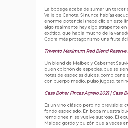
La bodega acaba de sumar un tercer ej
Valle de Canota. Si nunca habías escu
enorme potencial (hacé clic en este li
algo realmente hay algo atrapante en e
exótico, que habla mucho de la varieda
Cobra más protagonismo una fruta ácida,
Trivento Maximum Red Blend Reserve 2
Un blend de Malbec y Cabernet Sauvign
buen colchón de especias, que se sien
notas de especias dulces, como canela y
con cuerpo medio, pulso jugoso, tanino
Casa Boher Fincas Agrelo 2021 | Casa B
Es un vino clásico pero no previsible:
fondo especiado. En boca muestra buen
remolonea ni se vuelve sucroso. El equ
Malbec gordo y dulzón que a veces ent