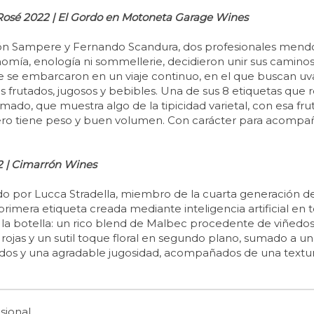
Rosé 2022 | El Gordo en Motoneta Garage Wines
ón Sampere y Fernando Scandura, dos profesionales mendo
omía, enología ni sommellerie, decidieron unir sus camino
que se embarcaron en un viaje continuo, en el que buscan u
nos frutados, jugosos y bebibles. Una de sus 8 etiquetas que
do, que muestra algo de la tipicidad varietal, con esa fruta
 pero tiene peso y buen volumen. Con carácter para acompa
2 | Cimarrón Wines
 por Lucca Stradella, miembro de la cuarta generación de l
era etiqueta creada mediante inteligencia artificial en to
a botella: un rico blend de Malbec procedente de viñedos e
 rojas y un sutil toque floral en segundo plano, sumado a un
dos y una agradable jugosidad, acompañados de una textura 
sional.