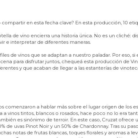
o compartir en esta fecha clave? En esta producción, 10 eti
lla de vino encierra una historia única. No es un cliché: dis
r e interpretar de diferentes maneras.
les de vinos que se adaptan a nuestro paladar. Por eso, si
 cena para disfrutar juntos, chequeá esta producción de Vi
rentes y que acaban de llegar a las estanterías de vinote
gos comenzaron a hablar más sobre el lugar origen de los
a a vinos tintos, blancos o rosados, hace poco no lo era tant
ién es sinónimo de terroir. En este caso, Cruzat ofrece u
 de uvas Pinot Noir y un 50% de Chardonnay. Tras su paso a
has notas de frutas blancas, toques florales y aromas a lev