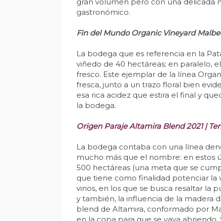
gran volumen pero con una delicada m
gastronómico.
Fin del Mundo Organic Vineyard Malbec
La bodega que es referencia en la Pata
viñedo de 40 hectáreas; en paralelo, 
fresco. Este ejemplar de la línea Orga
fresca, junto a un trazo floral bien ev
esa rica acidez que estira el final y 
la bodega.
Origen Paraje Altamira Blend 2021 | Ter
La bodega contaba con una línea deno
mucho más que el nombre: en estos últ
500 hectáreas (una meta que se cumplir
que tiene como finalidad potenciar la 
vinos, en los que se busca resaltar la 
y también, la influencia de la madera
blend de Altamira, conformado por Ma
en la copa para que se vaya abriendo. S