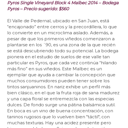
Pyros Single Vineyard Block 4 Malbec 2014 – Bodega
Pyros – Precio sugerido: $560
El Valle de Pedernal, ubicado en San Juan, está
“encajonado” entre cerros y la precordillera, lo que
lo convierte en un microclima aislado. Además, a
pesar de que los primeros viñedos comenzaron a
plantarse en los ´90, es una zona de la que recién
se está descubriendo todo su potencial. La bodega
pionera en el estudio de suelos de ese valle tan
particular es Pyros, que cada vez continúa “hilando
más fino” en sus viñedos. Este Malbec es un
ejemplar que ayuda a cambiar la concepción que
muchos consumidores pueden tener sobre los
tintos sanjuaninos. En nariz exhibe un perfil más
bien clásico, en el que la fruta roja de sana madurez
y una capa floral se entremezcla con las especias
dulces. De fondo surge una pátina balsámica sutil.
En boca es un vino de buena concentración, con
taninos rugosos que lo vuelven bien "táctil", con
muchas texturas. Hay una acidez presente pero