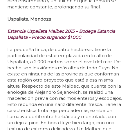
bien ensamblada y un fluir en el que la tensión se
mantiene constante, prolongando su final.
Uspallata, Mendoza
Estancia Uspallata Malbec 2015 – Bodega Estancia
Uspallata - Precio sugerido: $1.000
La pequeña finca, de cuatro hectáreas, tiene la
particularidad de estar emplazada en lo alto de
Uspallata, a 2.000 metros sobre el nivel del mar. De
hecho, son los viñedos más altos de todo Cuyo. No
existe en ninguna de las provincias que conforman
esta región otro proyecto que esté a esa misma
altura. Respecto de este Malbec, que cuenta con la
enología de Alejandro Sejanovich, se realizó una
maceración previa con racimos enteros y escobajos.
Esto redunda en una nariz diferente, fresca. Tiene la
característica fruta roja pero además, exhibe un
llamativo perfil entre herbáceo y mentolado, con
un dejo a pino. En boca fluye bien largo, con una
textura de extrema delicadeza. Un Malbec que