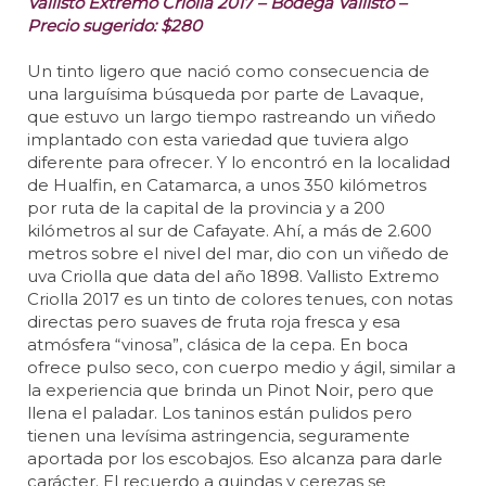
Vallisto Extremo Criolla 2017 – Bodega Vallisto –
Precio sugerido: $280
Un tinto ligero que nació como consecuencia de
una larguísima búsqueda por parte de Lavaque,
que estuvo un largo tiempo rastreando un viñedo
implantado con esta variedad que tuviera algo
diferente para ofrecer. Y lo encontró en la localidad
de Hualfin, en Catamarca, a unos 350 kilómetros
por ruta de la capital de la provincia y a 200
kilómetros al sur de Cafayate. Ahí, a más de 2.600
metros sobre el nivel del mar, dio con un viñedo de
uva Criolla que data del año 1898. Vallisto Extremo
Criolla 2017 es un tinto de colores tenues, con notas
directas pero suaves de fruta roja fresca y esa
atmósfera “vinosa”, clásica de la cepa. En boca
ofrece pulso seco, con cuerpo medio y ágil, similar a
la experiencia que brinda un Pinot Noir, pero que
llena el paladar. Los taninos están pulidos pero
tienen una levísima astringencia, seguramente
aportada por los escobajos. Eso alcanza para darle
carácter. El recuerdo a guindas y cerezas se