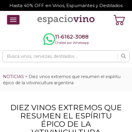
Hasta 40% OFF en Vinos, Espumantes y Destilados
Toggle
navigation
11-6162-3088
Chateá por Whatsapp
NOTICIAS
> Diez vinos extremos que resumen el espíritu
épico de la vitivinicultura argentina
DIEZ VINOS EXTREMOS QUE
RESUMEN EL ESPÍRITU
ÉPICO DE LA