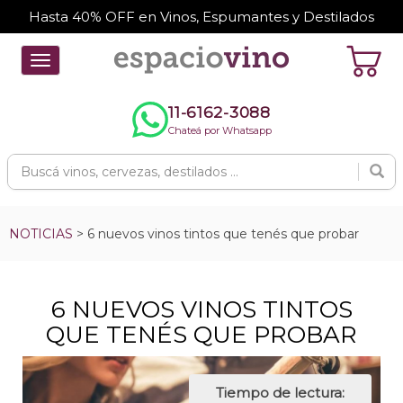
Hasta 40% OFF en Vinos, Espumantes y Destilados
Toggle
navigation
11-6162-3088
Chateá por Whatsapp
NOTICIAS
> 6 nuevos vinos tintos que tenés que probar
6 NUEVOS VINOS TINTOS
QUE TENÉS QUE PROBAR
Tiempo de lectura: