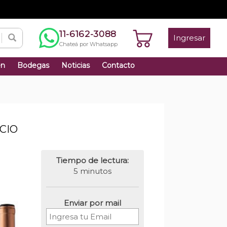
11-6162-3088
Ingresar
Chateá por Whatsapp
én
Bodegas
Noticias
Contacto
CIO
Tiempo de lectura:
5 minutos
Enviar por mail