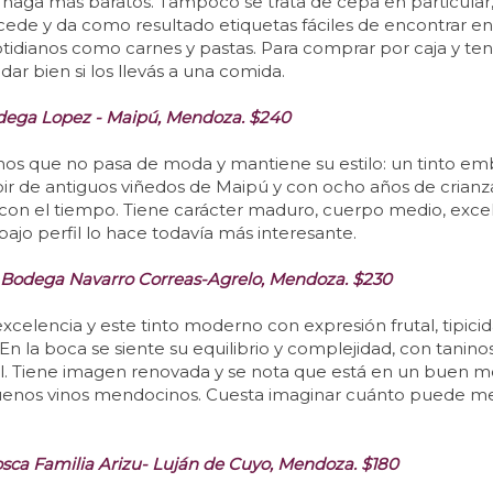
 haga más baratos. Tampoco se trata de cepa en particular,
cede y da como resultado etiquetas fáciles de encontrar en 
tidianos como carnes y pastas. Para comprar por caja y ten
ar bien si los llevás a una comida.
dega Lopez - Maipú, Mendoza. $240
tinos que no pasa de moda y mantiene su estilo: un tinto e
ir de antiguos viñedos de Maipú y con ocho años de crianz
 con el tiempo. Tiene carácter maduro, cuerpo medio, excel
ajo perfil lo hace todavía más interesante.
 Bodega Navarro Correas-Agrelo, Mendoza. $230
xcelencia y este tinto moderno con expresión frutal, tipicid
 En la boca se siente su equilibrio y complejidad, con tani
nal. Tiene imagen renovada y se nota que está en un buen 
buenos vinos mendocinos. Cuesta imaginar cuánto puede mejo
sca Familia Arizu- Luján de Cuyo, Mendoza. $180