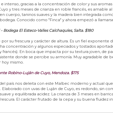
 e intenso, gracias a la concentración de color y sus arom
uyo y tres meses de crianza en roble francés, es amable al
buen cuerpo, taninos suaves y la madera bien integrada co
a bodega. Conocido como "Finca" y ahora empezó a llamarse
 Bodega El Esteco-Valles Calchaquíes, Salta. $180
or su frescura y carácter de altura. Es un fiel exponente de
ha concentración y algunos especiados y tostados aportados
francés). En boca que impacta por su textura joven, de paso
ersistente donde se percibe su armonía. Muy agradable de
r hoy mismo.
nte Robino-Luján de Cuyo, Mendoza. $175
del país nos deleita con este Malbec moderno y actual que
. Elaborado con uvas de Luján de Cuyo, es redondo, sin com
uave y equilibrada acidez. La crianza de 3 meses en barric
 frescura. El carácter frutado de la cepa y su buena fluidez 