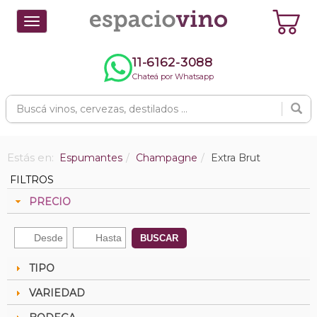
Toggle
navigation
11-6162-3088
Chateá por Whatsapp
Estás en:
Espumantes
Champagne
Extra Brut
FILTROS
PRECIO
BUSCAR
TIPO
VARIEDAD