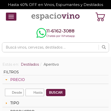
Hasta 40% OFF en Vinos, Espumantes y Destilados
Toggle
navigation
11-6162-3088
Chateá por Whatsapp
Estás en:
Destilados
Aperitivo
FILTROS
PRECIO
BUSCAR
TIPO