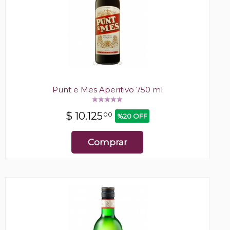
Punt e Mes Aperitivo 750 ml
$
10.125
00
%20 OFF
Comprar