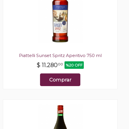
Piattelli Sunset Spritz Aperitivo 750 ml
$
11.280
00
%20 OFF
Comprar