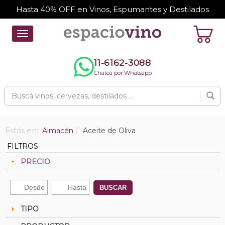
Hasta 40% OFF en Vinos, Espumantes y Destilados
Toggle
navigation
11-6162-3088
Chateá por Whatsapp
Estás en:
Almacén
Aceite de Oliva
FILTROS
PRECIO
BUSCAR
TIPO