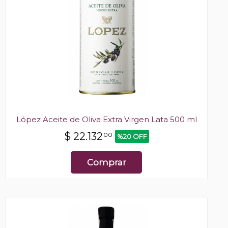
López Aceite de Oliva Extra Virgen Lata 500 ml
$
22.132
00
%20 OFF
Comprar