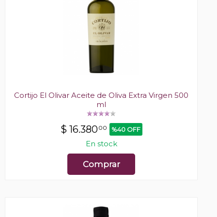
Cortijo El Olivar Aceite de Oliva Extra Virgen 500
ml
$
16.380
00
%40 OFF
En stock
Comprar