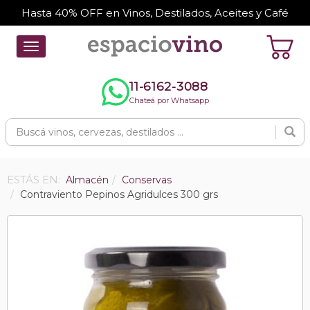
Hasta 40% OFF en Vinos, Destilados, Aceites y Café
Toggle
navigation
11-6162-3088
Chateá por Whatsapp
ESTÁS EN:
Almacén
Conservas
Contraviento Pepinos Agridulces 300 grs