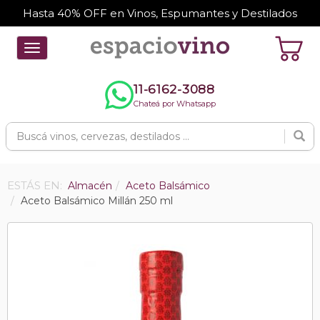
Hasta 40% OFF en Vinos, Espumantes y Destilados
Toggle
navigation
11-6162-3088
Chateá por Whatsapp
ESTÁS EN:
Almacén
Aceto Balsámico
Aceto Balsámico Millán 250 ml