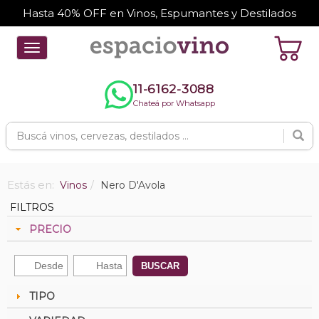
Hasta 40% OFF en Vinos, Espumantes y Destilados
Toggle
navigation
11-6162-3088
Chateá por Whatsapp
Estás en:
Vinos
Nero D'Avola
FILTROS
PRECIO
BUSCAR
TIPO