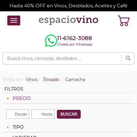
Hasta 40% OFF en Vinos, Destilados, Aceites y Café
Toggle
navigation
11-6162-3088
Chateá por Whatsapp
Estás en:
Vinos
Rosado
Garnacha
FILTROS
PRECIO
BUSCAR
TIPO