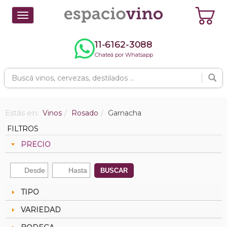
Toggle
navigation
11-6162-3088
Chateá por Whatsapp
Estás en:
Vinos
Rosado
Garnacha
FILTROS
PRECIO
BUSCAR
TIPO
VARIEDAD