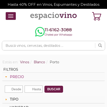
Hasta 40% OFF en Vinos, Espumantes y Destilados
Toggle
navigation
11-6162-3088
Chateá por Whatsapp
Estás en:
Vinos
Blanco
Porto
FILTROS
PRECIO
BUSCAR
TIPO