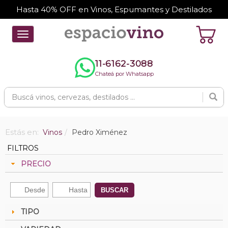
Hasta 40% OFF en Vinos, Espumantes y Destilados
Toggle
navigation
11-6162-3088
Chateá por Whatsapp
Estás en:
Vinos
Pedro Ximénez
FILTROS
PRECIO
BUSCAR
TIPO