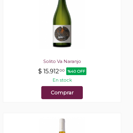
Solito Va Naranjo
$
15.912
00
%40 OFF
En stock
Comprar