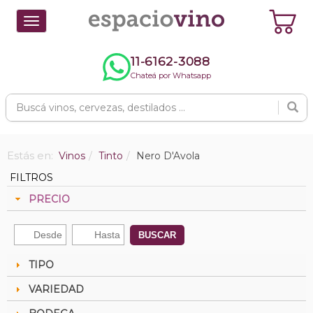
Toggle
navigation
11-6162-3088
Chateá por Whatsapp
Estás en:
Vinos
Tinto
Nero D'Avola
FILTROS
PRECIO
BUSCAR
TIPO
VARIEDAD