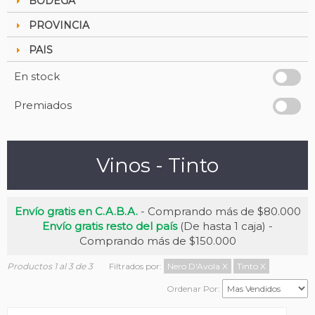
BODEGA
PROVINCIA
PAIS
En stock
Premiados
Vinos - Tinto
Envío gratis en C.A.B.A.
- Comprando más de $80.000
Envío gratis resto del país
(De hasta 1 caja) -
Comprando más de $150.000
Productos 1 al 3 de 3
Filtrados por:
Nero D'Avola
X
Tinto
X
Ordenar Por: