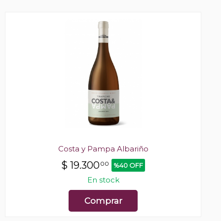
Costa y Pampa Albariño
$
19.300
00
%40 OFF
En stock
Comprar