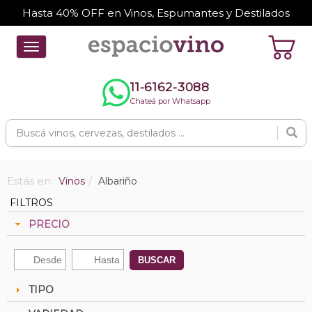
Hasta 40% OFF en Vinos, Espumantes y Destilados
Toggle
navigation
11-6162-3088
Chateá por Whatsapp
Estás en:
Vinos
Albariño
FILTROS
PRECIO
BUSCAR
TIPO