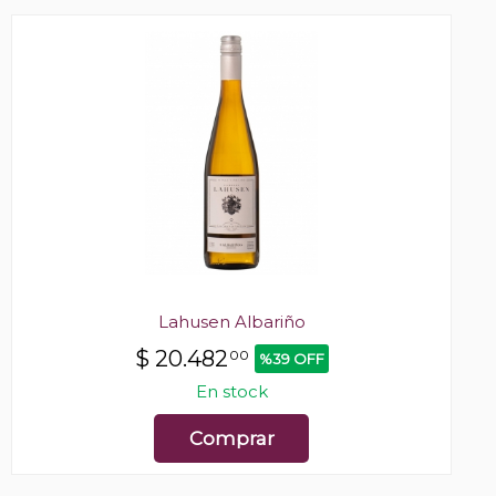
Lahusen Albariño
$
20.482
00
%39 OFF
En stock
Comprar