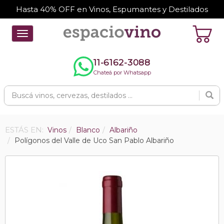
Hasta 40% OFF en Vinos, Espumantes y Destilados
Toggle
navigation
11-6162-3088
Chateá por Whatsapp
ESTÁS EN:
Vinos
Blanco
Albariño
Polígonos del Valle de Uco San Pablo Albariño