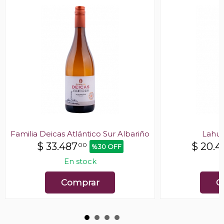
Familia Deicas Atlántico Sur Albariño
Lahus
$
33.487
$
20.4
00
%30 OFF
En stock
E
Comprar
C