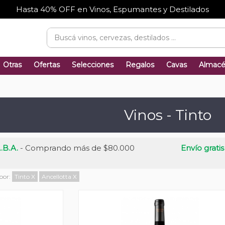
Hasta 40% OFF en Vinos, Espumantes y Destilados
Otras
Ofertas
Selecciones
Regalos
Cavas
Almac
Vinos - Tinto
.B.A.
- Comprando más de $80.000
Envío gratis
 por:
Tinto
X
Ancellotta
X