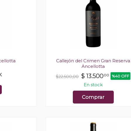
ellotta
Callejón del Crimen Gran Reserva
Ancellotta
K
$
13.500
00
%40 OFF
$22.500,00
En stock
Comprar