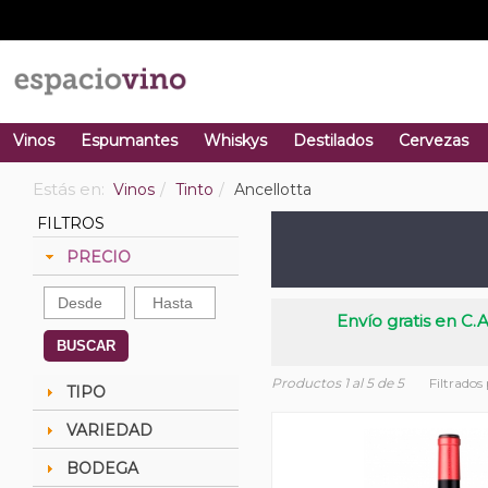
Vinos
Espumantes
Whiskys
Destilados
Cervezas
Estás en:
Vinos
Tinto
Ancellotta
FILTROS
PRECIO
Envío gratis en C.A
BUSCAR
Productos 1 al 5 de 5
Filtrados
TIPO
VARIEDAD
BODEGA