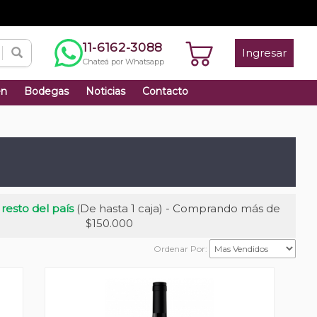
11-6162-3088
Ingresar
Chateá por Whatsapp
én
Bodegas
Noticias
Contacto
 resto del país
(De hasta 1 caja) - Comprando más de
$150.000
Ordenar Por: