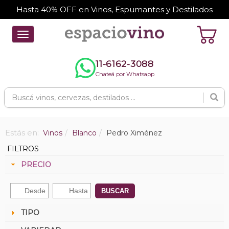
Hasta 40% OFF en Vinos, Espumantes y Destilados
Toggle
navigation
11-6162-3088
Chateá por Whatsapp
Estás en:
Vinos
Blanco
Pedro Ximénez
FILTROS
PRECIO
BUSCAR
TIPO