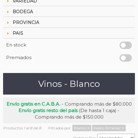
VARIEDAD
BODEGA
PROVINCIA
PAIS
En stock
Premiados
Vinos - Blanco
Envío gratis en C.A.B.A.
- Comprando más de $80.000
Envío gratis resto del país
(De hasta 1 caja) -
Comprando más de $150.000
Productos 1 al 8 de 8
Filtrados por:
Blanco
X
Pedro Ximénez
X
Ordenar Por: