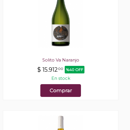
Solito Va Naranjo
$
15.912
00
%40 OFF
En stock
Comprar