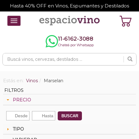
Hasta 40% OFF en Vinos, Espumantes y Destilados
Toggle
navigation
11-6162-3088
Chateá por Whatsapp
Estás en:
Vinos
Marselan
FILTROS
PRECIO
BUSCAR
TIPO