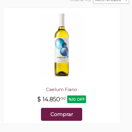
Caelum Fiano
$
14.850
00
%10 OFF
Comprar