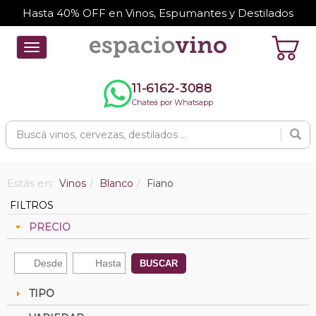
Hasta 40% OFF en Vinos, Espumantes y Destilados
Toggle
navigation
11-6162-3088
Chateá por Whatsapp
Estás en:
Vinos
Blanco
Fiano
FILTROS
PRECIO
BUSCAR
TIPO