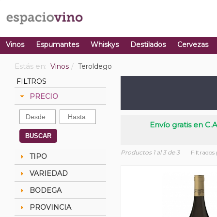
Vinos
Espumantes
Whiskys
Destilados
Cervezas
Estás en:
Vinos
Teroldego
FILTROS
PRECIO
Envío gratis en C.A
BUSCAR
Productos 1 al 3 de 3
Filtrados
TIPO
VARIEDAD
BODEGA
PROVINCIA