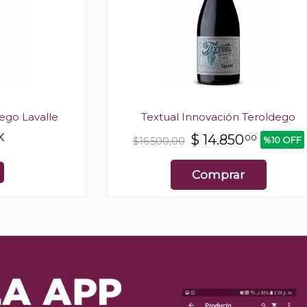
ego Lavalle
Textual Innovación Teroldego
K
$
14.850
00
%10 OFF
$16.500,00
Comprar