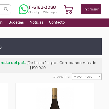
11-6162-3088
Ingresar
Chateá por Whatsapp
én
Bodegas
Noticias
Contacto
o
 resto del país
(De hasta 1 caja) - Comprando más de
$150.000
Ordenar Por: