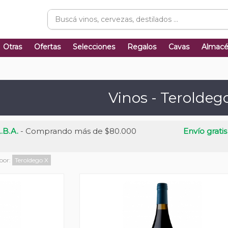
Otras
Ofertas
Selecciones
Regalos
Cavas
Almac
Vinos - Teroldeg
.B.A.
- Comprando más de $80.000
Envío gratis
 por:
Teroldego
X