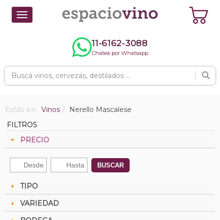
Toggle
navigation
11-6162-3088
Chateá por Whatsapp
Estás en:
Vinos
Nerello Mascalese
FILTROS
PRECIO
BUSCAR
TIPO
VARIEDAD