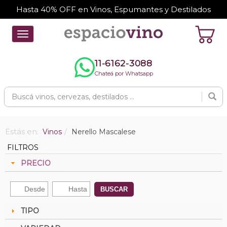
Hasta 40% OFF en Vinos, Espumantes y Destilados
Toggle
navigation
11-6162-3088
Chateá por Whatsapp
Estás en:
Vinos
Nerello Mascalese
FILTROS
PRECIO
BUSCAR
TIPO