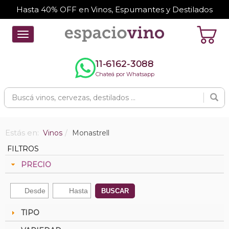
Hasta 40% OFF en Vinos, Espumantes y Destilados
Toggle
navigation
11-6162-3088
Chateá por Whatsapp
Estás en:
Vinos
Monastrell
FILTROS
PRECIO
BUSCAR
TIPO